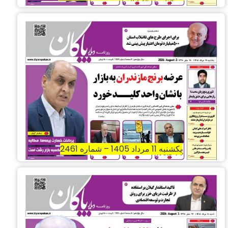
یکشنبه 11 مرداد 1405 – شماره 2461