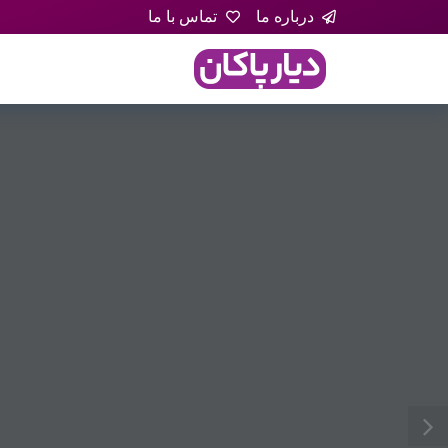
درباره ما
تماس با ما