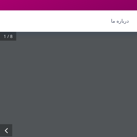
درباره ما
1 / 8